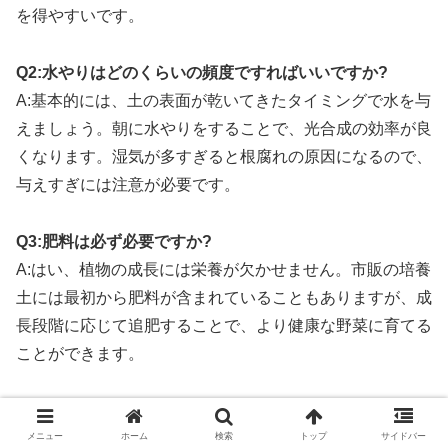
を得やすいです。
Q2:水やりはどのくらいの頻度ですればいいですか?
A:基本的には、土の表面が乾いてきたタイミングで水を与
えましょう。朝に水やりをすることで、光合成の効率が良
くなります。湿気が多すぎると根腐れの原因になるので、
与えすぎには注意が必要です。
Q3:肥料は必ず必要ですか?
A:はい、植物の成長には栄養が欠かせません。市販の培養
土には最初から肥料が含まれていることもありますが、成
長段階に応じて追肥することで、より健康な野菜に育てる
ことができます。
Q4:ベランダで育てるときの注意点はありますか?
A:あります。プランターの配置は、マンションの管理規約
メニュー
ホーム
検索
トップ
サイドバー