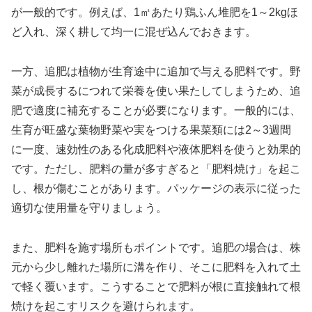
が一般的です。例えば、1㎡あたり鶏ふん堆肥を1～2kgほ
ど入れ、深く耕して均一に混ぜ込んでおきます。
一方、追肥は植物が生育途中に追加で与える肥料です。野
菜が成長するにつれて栄養を使い果たしてしまうため、追
肥で適度に補充することが必要になります。一般的には、
生育が旺盛な葉物野菜や実をつける果菜類には2～3週間
に一度、速効性のある化成肥料や液体肥料を使うと効果的
です。ただし、肥料の量が多すぎると「肥料焼け」を起こ
し、根が傷むことがあります。パッケージの表示に従った
適切な使用量を守りましょう。
また、肥料を施す場所もポイントです。追肥の場合は、株
元から少し離れた場所に溝を作り、そこに肥料を入れて土
で軽く覆います。こうすることで肥料が根に直接触れて根
焼けを起こすリスクを避けられます。