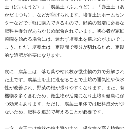
土（ばいようど）」「腐葉土（ふようど）」「赤玉土（あ
かだまつち）」などが挙げられます。培養土はホームセン
ターなどで手軽に購入できるもので、野菜の栽培に必要な
肥料や養分があらかじめ配合されています。初心者が家庭
菜園を始める場合には、迷わず培養土を選ぶのがよいでし
ょう。ただ、培養土は一定期間で養分が切れるため、定期
的な追肥が必要になります。
次に、腐葉土は、落ち葉や枯れ枝が微生物の力で分解され
た土です。腐葉土を土に混ぜることで土壌の通気性や保水
性が改善され、野菜の根が張りやすくなります。また、有
機物を多く含むため、微生物が活発になり土壌を健康に保
つ効果もあります。ただし、腐葉土単体では肥料成分が少
ないため、肥料を追加で与えることが必要です。
一方、赤玉土は粒状の粘土質の土で、保水性が高く植物の