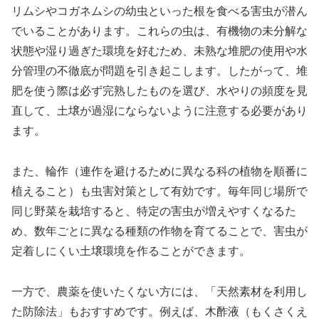
リムシやコガネムシの幼虫といった根を食べる害虫が潜ん
でいることがあります。これらの虫は、有機物の未分解な
状態や湿り過ぎた環境を好むため、未熟な堆肥の使用や水
分管理の不徹底が問題を引き起こします。したがって、堆
肥を使う際は必ず完熟したものを選び、水やりの頻度を見
直して、土壌が過湿にならないように注意する必要があり
ます。
また、輪作（連作を避けるために異なる科の植物を順番に
植えること）も虫害対策として有効です。毎年同じ場所で
同じ野菜を栽培すると、特定の害虫が増えやすくなるた
め、数年ごとに異なる種類の作物を育てることで、害虫が
定着しにくい土壌環境を作ることができます。
一方で、農薬を使いたくない方には、「天然素材を利用し
た防除法」もおすすめです。例えば、木酢液（もくさくえ