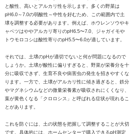
と酸性、高いとアルカリ性を示します。多くの野菜は
pH6.0～7.0の弱酸性～中性を好むため、この範囲内で土
壌を調整する必要があります。例えば、ホウレンソウやキ
ャベツはややアルカリ寄りのpH6.5〜7.0、ジャガイモや
トウモロコシは酸性寄りのpH5.5〜6.0が適しています。
それでは、土壌のpHが適切でないと何が問題になるので
しょうか。土壌が酸性に偏りすぎると、野菜が栄養分を十
分に吸収できず、生育不良や病害虫の発生を招きやすくな
ります。一方で、土壌がアルカリ性に傾き過ぎると、鉄分
やマグネシウムなどの微量栄養素が吸収されにくくなり、
葉が黄色くなる「クロロシス」と呼ばれる症状が現れるこ
とがあります。
これを防ぐには、土の状態を把握して調整することが大切
です。具体的には、ホームセンターで購入できるpH測定