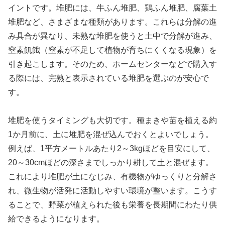
イントです。堆肥には、牛ふん堆肥、鶏ふん堆肥、腐葉土
堆肥など、さまざまな種類があります。これらは分解の進
み具合が異なり、未熟な堆肥を使うと土中で分解が進み、
窒素飢餓（窒素が不足して植物が育ちにくくなる現象）を
引き起こします。そのため、ホームセンターなどで購入す
る際には、完熟と表示されている堆肥を選ぶのが安心で
す。
堆肥を使うタイミングも大切です。種まきや苗を植える約
1か月前に、土に堆肥を混ぜ込んでおくとよいでしょう。
例えば、1平方メートルあたり2～3kgほどを目安にして、
20～30cmほどの深さまでしっかり耕して土と混ぜます。
これにより堆肥が土になじみ、有機物がゆっくりと分解さ
れ、微生物が活発に活動しやすい環境が整います。こうす
ることで、野菜が植えられた後も栄養を長期間にわたり供
給できるようになります。