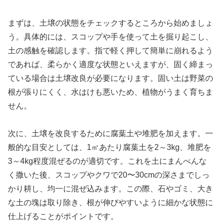
まずは、土壌の状態をチェックするところから始めましょ
う。具体的には、スコップや手を使って土を掘り起こし、
土の感触を確認します。指で軽く押して簡単に崩れるよう
であれば、柔らかく適度な状態といえますが、固く締まっ
ている場合は土壌改良が必要になります。固い土は野菜の
根が張りにくく、水はけも悪いため、植物がうまく育ちま
せん。
次に、土壌を改良するために腐葉土や堆肥を加えます。一
般的な目安としては、1㎡あたり腐葉土を2～3kg、堆肥を
3～4kg程度混ぜるのが適切です。これを土にまんべんな
く撒いた後、スコップやクワで20〜30cmの深さまでしっ
かり耕し、均一に混ぜ込みます。この際、石やゴミ、大き
な土の塊は取り除き、根が伸びやすいように細かな状態に
仕上げることがポイントです。